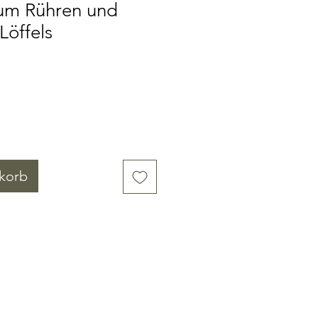
um Rühren und
Löffels
korb