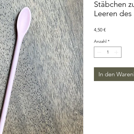
Stäbchen z
Leeren des 
Preis
4,50 €
Anzahl
*
In den Waren