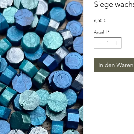
Siegelwachs
Preis
6,50 €
Anzahl
*
In den Waren