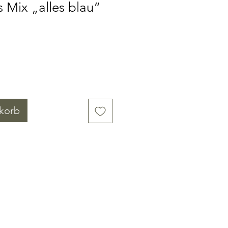
 Mix „alles blau“
korb