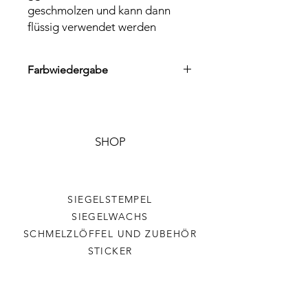
geschmolzen und kann dann
flüssig verwendet werden
Farbwiedergabe
Aufgrund der jeweiligen
Farbwiedergabe des
Displays/Destops sind
Farbabweichungen möglich
SHOP
SIEGELSTEMPEL
SIEGELWACHS
SCHMELZLÖFFEL UND ZUBEHÖR
STICKER