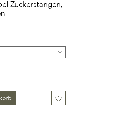
pel Zuckerstangen,
en
korb