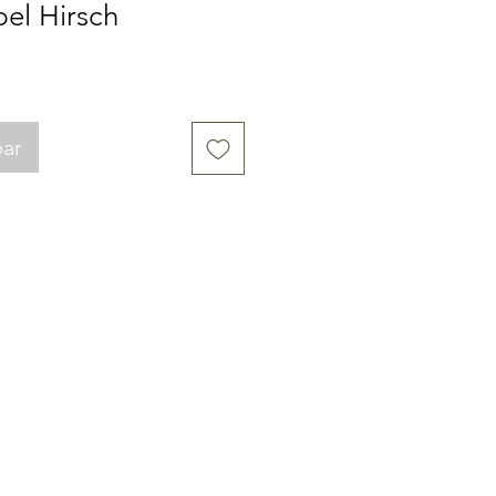
el Hirsch
eis
e-
is
bar