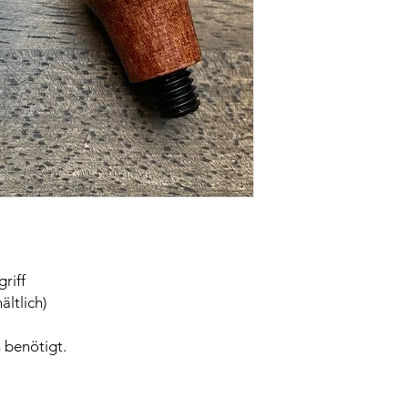
riff
ältlich)
 benötigt.