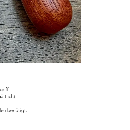
riff
ältlich)
len benötigt.