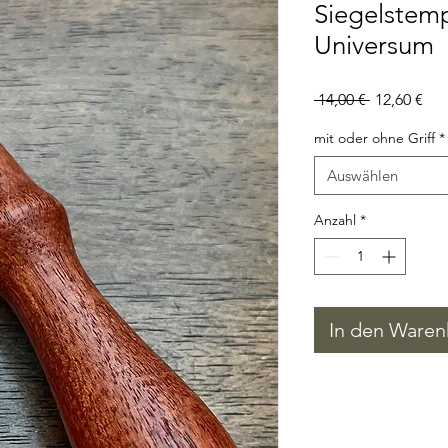
Siegelstemp
Universum
Standardpr
Sal
 14,00 € 
12,60 €
Pre
mit oder ohne Griff
*
Auswählen
Anzahl
*
In den Waren