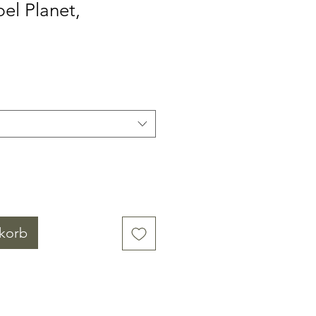
el Planet,
eis
e-
is
korb