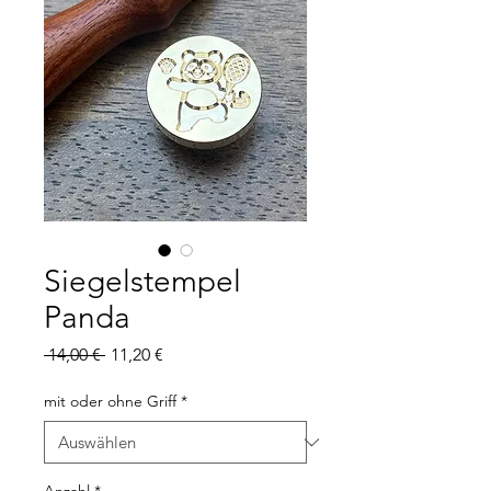
Siegelstempel
Panda
Standardpreis
Sale-
 14,00 € 
11,20 €
Preis
mit oder ohne Griff
*