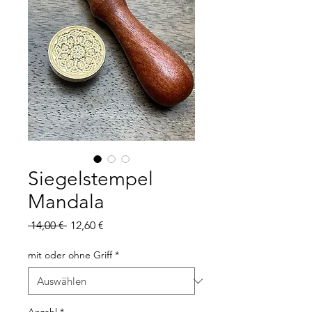
Siegelstempel
Mandala
Standardpreis
Sale-
 14,00 € 
12,60 €
Preis
mit oder ohne Griff
*