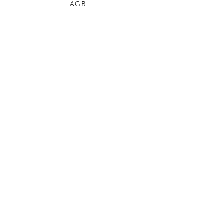
AGB
DATENSCHUTZ
VERSAND & RÜCKGABE
IMPRESSUM
Stickerchenshop
KONTAKTFORMULAR
KONTAKT