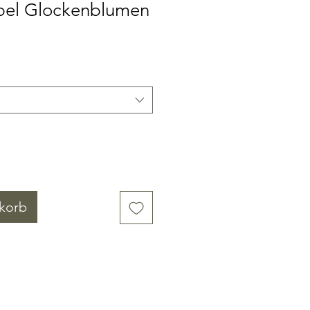
pel Glockenblumen
korb