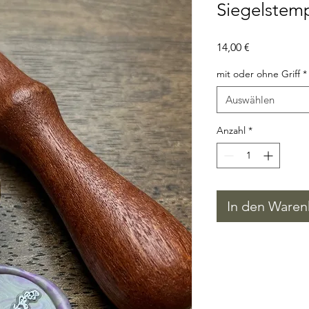
Siegelstem
Preis
14,00 €
mit oder ohne Griff
*
Auswählen
Anzahl
*
In den Waren