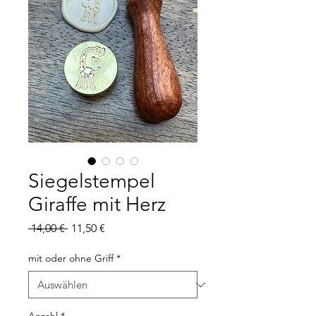
Siegelstempel
Giraffe mit Herz
Standardpreis
Sale-
 14,00 € 
11,50 €
Preis
mit oder ohne Griff
*