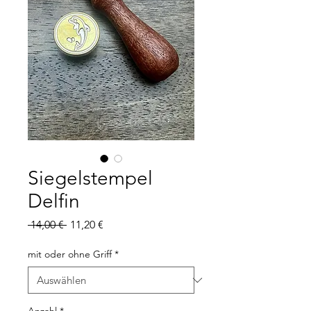
Siegelstempel
Delfin
Standardpreis
Sale-
 14,00 € 
11,20 €
Preis
mit oder ohne Griff
*