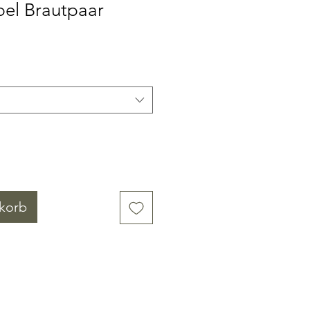
pel Brautpaar
korb