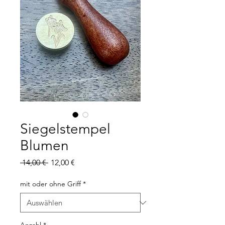
Siegelstempel
Blumen
Standardpreis
Sale-
 14,00 € 
12,00 €
Preis
mit oder ohne Griff
*