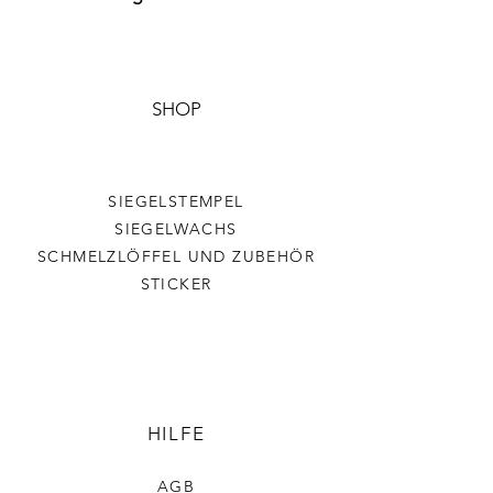
Aufgrund der jeweiligen
Farbwiedergabe des
Displays/Destops sind
Farbabweichungen möglich
SHOP
SIEGELSTEMPEL
SIEGELWACHS
SCHMELZLÖFFEL UND ZUBEHÖR
STICKER
HILFE
AGB